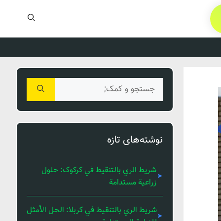
جستجوی
برای:
نوشته‌های تازه
شريط الري بالتنقيط في کرکوک: حلول
زراعية مستدامة
شريط الري بالتنقيط في كربلا: الحل الأمثل