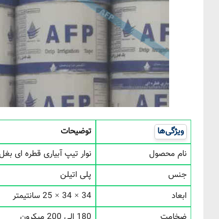
ویژگی‌ها
توضیحات
نام محصول
نوار تیپ آبیاری قطره ای بغل دوخت 20
جنس
پلی اتیلن
ابعاد
34 × 34 × 25 سانتیمتر
ضخامت
180 الی 200 میکرون