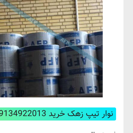
نوار تیپ زهک خرید 09134922013