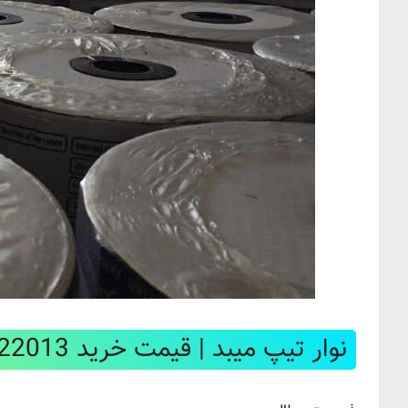
نوار تیپ میبد | قیمت خرید 09134922013