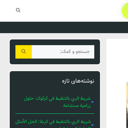
جستجوی
برای:
نوشته‌های تازه
شريط الري بالتنقيط في کرکوک: حلول
زراعية مستدامة
شريط الري بالتنقيط في كربلا: الحل الأمثل