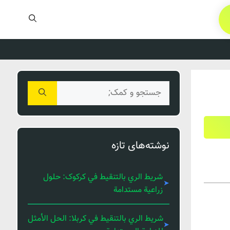
جستجوی
برای:
نوشته‌های تازه
شريط الري بالتنقيط في کرکوک: حلول
زراعية مستدامة
شريط الري بالتنقيط في كربلا: الحل الأمثل