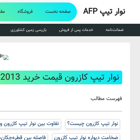
رش
نوار تیپ AFP
ه
صفحه نخست
فروشگاه
مقا
حتوا
ضمانت‌نامه
خدمات پس از فروش
بازرسی زمین کشاورزی
نوار تیپ کازرون قیمت خرید 09134922013
فهرست مطالب
نوار تیپ کازرون چیست؟
تفاوت بین نوار تیپ کازرون و 
ضخامت دیواره نوار تیپ کازرون
فاصله بین قطره‌چکان‌ه