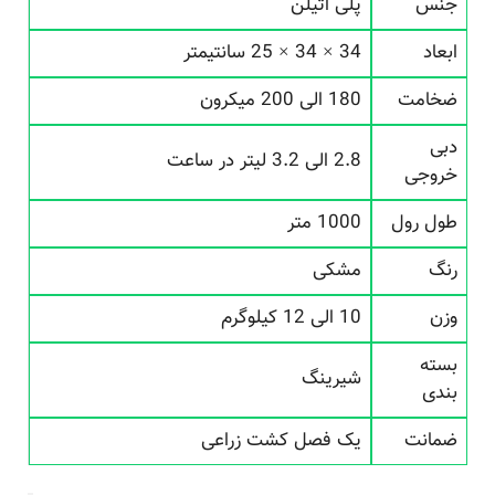
جنس
پلی اتیلن
ابعاد
34 × 34 × 25 سانتیمتر
ضخامت
180 الی 200 میکرون
دبی
2.8 الی 3.2 لیتر در ساعت
خروجی
طول رول
1000 متر
رنگ
مشکی
وزن
10 الی 12 کیلوگرم
بسته
شیرینگ
بندی
ضمانت
یک فصل کشت زراعی