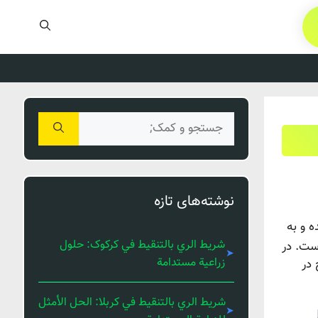
جستجوی
برای:
نوشته‌های تازه
ه و به
شريط الري بالتنقيط في کرکوک: حلول
م است. در
زراعية مستدامة
 در
شريط الري بالتنقيط في كربلا: الحل الأمثل