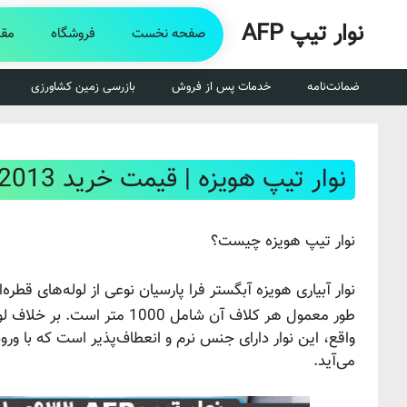
رش
نوار تیپ AFP
ه
صفحه نخست
فروشگاه
مقا
حتوا
ضمانت‌نامه
خدمات پس از فروش
بازرسی زمین کشاورزی
نوار تیپ هویزه | قیمت خرید 09134922013
نوار تیپ هویزه چیست؟
نوار آبیاری هویزه آبگستر فرا پارسیان نوعی از لوله‌های قطره‌ا
طور معمول هر کلاف آن شامل 0
واقع، این نوار دارای جنس نرم و انعطاف‌پذیر است که با ور
می‌آید.