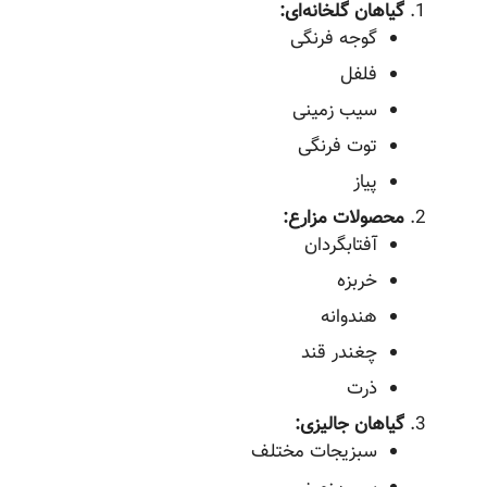
گیاهان گلخانه‌ای:
گوجه فرنگی
فلفل
سیب زمینی
توت فرنگی
پیاز
محصولات مزارع:
آفتابگردان
خربزه
هندوانه
چغندر قند
ذرت
گیاهان جالیزی:
سبزیجات مختلف