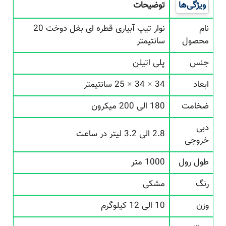
ویژگی‌ها
توضیحات
نام
نوار تیپ آبیاری قطره ای بغل دوخت 20
محصول
سانتیمتر
جنس
پلی اتیلن
ابعاد
34 × 34 × 25 سانتیمتر
ضخامت
180 الی 200 میکرون
دبی
2.8 الی 3.2 لیتر در ساعت
خروجی
طول رول
1000 متر
رنگ
مشکی
وزن
10 الی 12 کیلوگرم