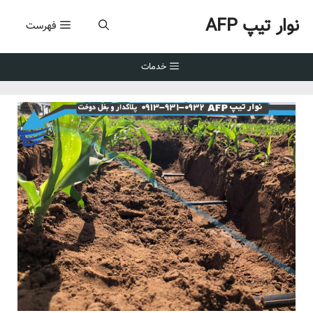
رش
نوار تیپ AFP
ه
فهرست
حتوا
خدمات