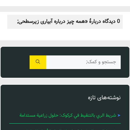
0 دیدگاه دربارهٔ «همه چیز درباره آبیاری زیرسطحی;
جستجوی
برای:
نوشته‌های تازه
شريط الري بالتنقيط في کرکوک: حلول زراعية مستدامة