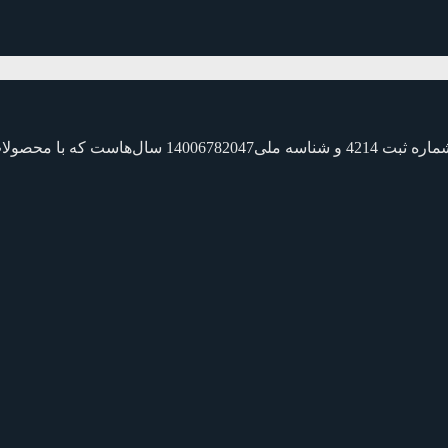
شرکت ( آبگستر فرا پارسیان ) که به اختصار AFP نامیده 