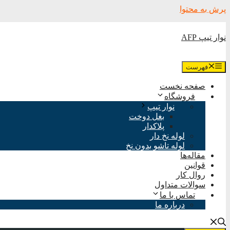
پرش به محتوا
نوار تیپ AFP
فهرست
صفحه نخست
فروشگاه
نوار تیپ
بغل دوخت
پلاکدار
لوله نخ دار
لوله تاشو بدون نخ
مقاله‌ها
قوانین
روال کار
سوالات متداول
تماس با ما
درباره ما