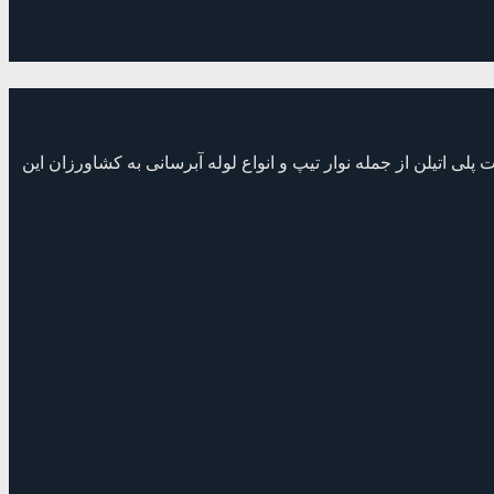
می شود با شماره ثبت 4214 و شناسه ملی14006782047 سال‌هاست که با محصولات پلی اتیلن از جمله نوار تیپ و انواع لوله آبرسانی به کشاورزان این