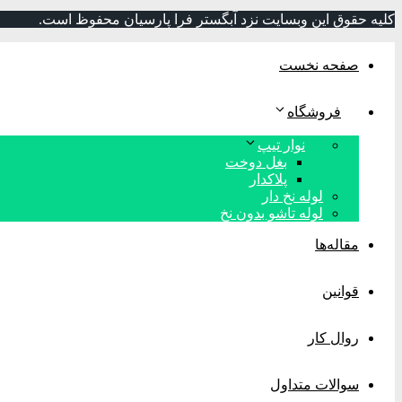
کلیه حقوق این وبسایت نزد آبگستر فرا پارسیان محفوظ است.
صفحه نخست
فروشگاه
نوار تیپ
بغل دوخت
پلاکدار
لوله نخ دار
لوله تاشو بدون نخ
مقاله‌ها
قوانین
روال کار
سوالات متداول