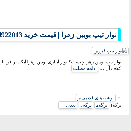
نوار تیپ بویین زهرا | قیمت خرید 09134922013
نوار تیپ بویین زهرا چیست؟ نوار آبیاری بویین زهرا آبگستر فرا پا
کلاف آن …
ادامه مطلب
نوشته‌های قدیمی‌تر
برگه
1
برگه
2
برگه
3
بعدی
→