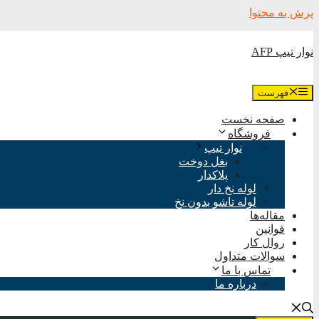
پرش به محتوا
نوار تیپ AFP
فهرست
صفحه نخست
فروشگاه
نوار تیپ
بغل دوخت
پلاکدار
لوله نخ دار
لوله تاشو بدون نخ
مقاله‌ها
قوانین
روال کار
سوالات متداول
تماس با ما
درباره ما