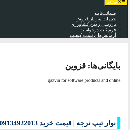
خدمات
ضمانت‌نامه
خدمات پس از فروش
بازرسی زمین کشاورزی
فرم ثبت درخواست
آزمایش‌های تست کیفیت
بایگانی‌ها:
قزوین
qazvin for software products and online
نوار تیپ نرجه | قیمت خرید 09134922013