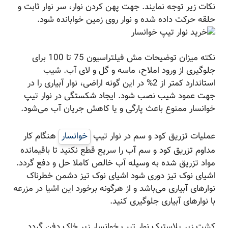
نکات زیر توجه نمایند. جهت پهن کردن نوار، سر نوار ثابت و
حلقه حرکت داده شده و نوار روی زمین خوابانده شود.
نکته میزان توضیحات مش فیلتراسیون 75 تا 100 برای
جلوگیری از ورود املاح، ماسه و گل و لای آب. شیب
استاندارد کمتر از 2% در این گونه اراضی، نوار آبیاری را در
جهت عمود شیب نصب شود. ایجاد شکستگی در نوار تیپ
خوانسار ممنوع باعث پارگی و یا کاهش جریان آب می‌شود.
عملیات تزریق کود و سم در نوار تیپ
خوانسار
هنگام کار
مداوم تزریق کود و سم آب را سریع قطع نکنید تا باقیمانده
مواد تزریق شده به وسیله آب خالص کاملا حل و دفع گردد.
اشیای نوک تیز دوری شود اشیای نوک تیز دشمن خطرناک
نوارهای آبیاری می‌باشد و از هرگونه برخورد این اشیا در مزرعه
با نوارهای آبیاری جلوگیری کنید.
کشت زیر پلاستیک نوار تیپ خوانسار زیر خاک دفن گردد