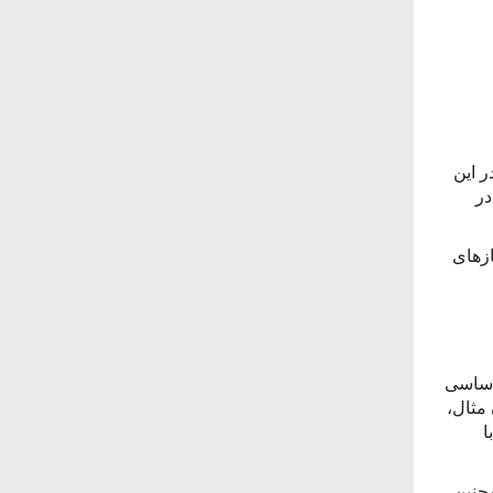
ر این
در
نیازهای
اساسی
 مثال،
ا
چنین،