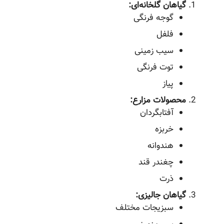
گیاهان گلخانه‌ای:
گوجه فرنگی
فلفل
سیب زمینی
توت فرنگی
پیاز
محصولات مزارع:
آفتابگردان
خربزه
هندوانه
چغندر قند
ذرت
گیاهان جالیزی:
سبزیجات مختلف