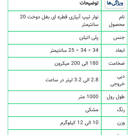
ویژگی‌ها
توضیحات
نام
نوار تیپ آبیاری قطره ای بغل دوخت 20
محصول
سانتیمتر
جنس
پلی اتیلن
ابعاد
34 × 34 × 25 سانتیمتر
ضخامت
180 الی 200 میکرون
دبی
2.8 الی 3.2 لیتر در ساعت
خروجی
طول رول
1000 متر
رنگ
مشکی
وزن
10 الی 12 کیلوگرم