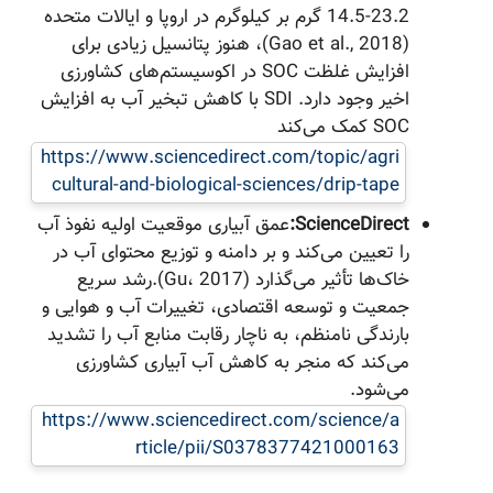
14.5-23.2 گرم بر کیلوگرم در اروپا و ایالات متحده
(Gao et al., 2018)، هنوز پتانسیل زیادی برای
افزایش غلظت SOC در اکوسیستم‌های کشاورزی
اخیر وجود دارد. SDI با کاهش تبخیر آب به افزایش
SOC کمک می‌کند
https://www.sciencedirect.com/topic/agri
cultural-and-biological-sciences/drip-tape
ScienceDirect:
عمق آبیاری موقعیت اولیه نفوذ آب
را تعیین می‌کند و بر دامنه و توزیع محتوای آب در
خاک‌ها تأثیر می‌گذارد (Gu، 2017).رشد سریع
جمعیت و توسعه اقتصادی، تغییرات آب و هوایی و
بارندگی نامنظم، به ناچار رقابت منابع آب را تشدید
می‌کند که منجر به کاهش آب آبیاری کشاورزی
می‌شود.
https://www.sciencedirect.com/science/a
rticle/pii/S0378377421000163