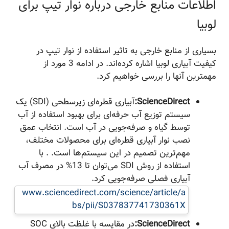
اطلاعات منابع خارجی درباره نوار تیپ برای
لوبیا
بسیاری از منابع خارجی به تاثیر استفاده از نوار تیپ در
کیفیت آبیاری لوبیا اشاره کرده‌اند. در ادامه 3 مورد از
مهمترین آنها را بررسی خواهیم کرد.
ScienceDirect:
آبیاری قطره‌ای زیرسطحی (SDI) یک
سیستم توزیع آب حرفه‌ای برای بهبود استفاده از آب
توسط گیاه و صرفه‌جویی در آب است. انتخاب عمق
نصب نوار آبیاری قطره‌ای برای محصولات مختلف،
مهم‌ترین تصمیم در این سیستم‌ها است. . با
استفاده از روش SDI می‌توان تا 13% در مصرف آب
آبیاری فصلی صرفه‌جویی کرد.
www.sciencedirect.com/science/article/a
bs/pii/S037837741730361X
ScienceDirect:
در مقایسه با غلظت بالای SOC