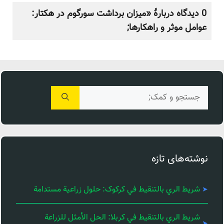
0 دیدگاه دربارهٔ «میزان برداشت سورگوم در هکتار:
عوامل موثر و راهکارها;
جستجوی
برای:
نوشته‌های تازه
شريط الري بالتنقيط في کرکوک: حلول زراعية مستدامة
شريط الري بالتنقيط في كربلا: الحل الأمثل للزراعة