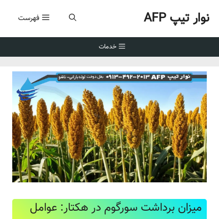
رش
نوار تیپ AFP
ه
فهرست
حتوا
خدمات
میزان برداشت سورگوم در هکتار: عوامل