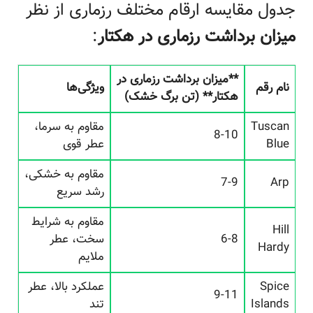
جدول مقایسه ارقام مختلف رزماری از نظر
میزان برداشت رزماری در هکتار
:
**میزان برداشت رزماری در
نام رقم
ویژگی‌ها
هکتار** (تن برگ خشک)
Tuscan
مقاوم به سرما،
8-10
Blue
عطر قوی
مقاوم به خشکی،
7-9
Arp
رشد سریع
مقاوم به شرایط
Hill
6-8
سخت، عطر
Hardy
ملایم
Spice
عملکرد بالا، عطر
9-11
Islands
تند