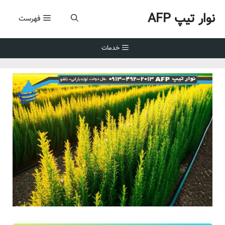
رش
نوار تیپ AFP
ه
فهرست
حتوا
خدمات