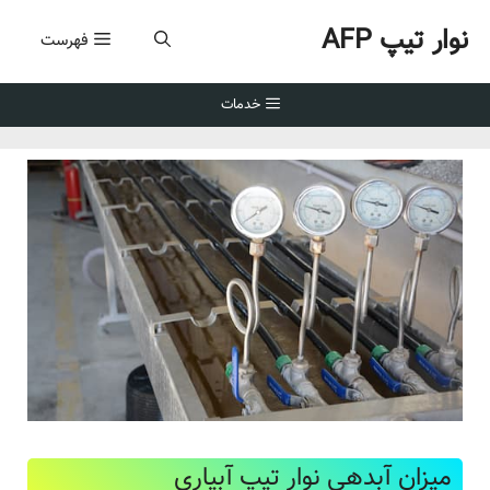
رش
نوار تیپ AFP
ه
فهرست
حتوا
خدمات
میزان آبدهی نوار تیپ آبیاری