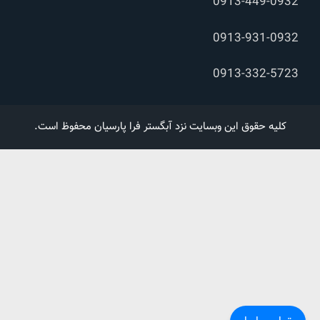
0913-449-0932
0913-931-0932
0913-332-5723
کلیه حقوق این وبسایت نزد آبگستر فرا پارسیان محفوظ است.