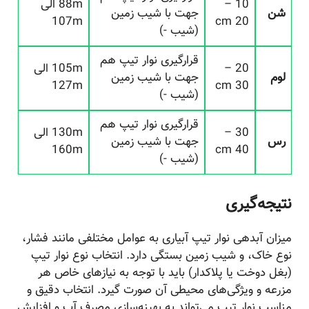
10 –
88m الی
شن
جهت با شیب زمین
107m
20 cm
(شیب -)
قرارگیری نوار تیپ هم
20 –
105m الی
لوم
جهت با شیب زمین
127m
30 cm
(شیب -)
قرارگیری نوار تیپ هم
30 –
130m الی
رس
جهت با شیب زمین
160m
40 cm
(شیب -)
نتیجه‌گیری
میزان آبدهی نوار تیپ آبیاری به عوامل مختلفی مانند فشار،
نوع خاک، و شیب زمین بستگی دارد. انتخاب نوع نوار تیپ
(بغل دوخت یا پلاکدار) باید با توجه به نیازهای خاص هر
مزرعه و ویژگی‌های محیطی آن صورت گیرد. انتخاب دقیق و
مناسب نوار تیپ می‌تواند به بهینه‌سازی مصرف آب و افزایش