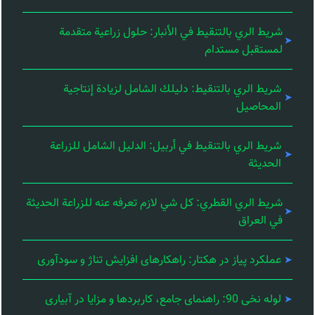
شريط الري بالتنقيط في الأنبار: حلول زراعية متقدمة
لمستقبل مستدام
شريط الري بالتنقيط: دليلك الشامل لزيادة إنتاجية
المحاصيل
شريط الري بالتنقيط في أربيل: الدليل الشامل للزراعة
الحديثة
شريط الري القطري: كل شي لازم تعرفه عنه للزراعة الحديثة
في العراق
عملکرد پیاز در هکتار: راهکارهای افزایش تناژ و سودآوری
لوله نخی 90: راهنمای جامع، کاربردها و مزایا در آبیاری