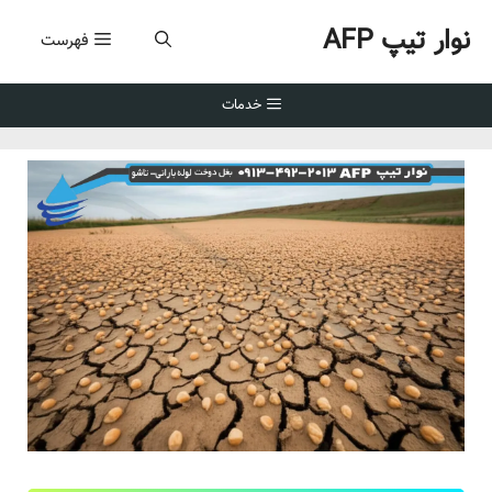
رش
نوار تیپ AFP
ه
فهرست
حتوا
خدمات