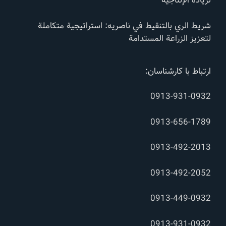
لزيادة الإنتاجية
شريط الري بالتنقيط في ناصریه: استراتيجية متكاملة
لتعزيز الزراعة المستدامة
ارتباط با کارشناسان:
0913-931-0932
0913-656-1789
0913-492-2013
0913-492-2052
0913-449-0932
0913-931-0932