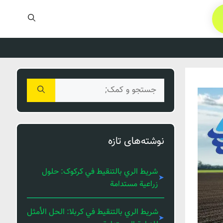
جستجوی
برای:
نوشته‌های تازه
شريط الري بالتنقيط في کرکوک: حلول
زراعية مستدامة
شريط الري بالتنقيط في كربلا: الحل الأمثل