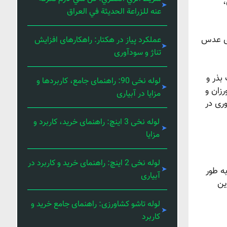
،
عنه للزراعة الحديثة في العراق
دی عدس
عملکرد پیاز در هکتار: راهکارهای افزایش
تناژ و سودآوری
بذر و
لوله نخی 90: راهنمای جامع، کاربردها و
زان و
مزایا در آبیاری
ری در
لوله نخی 3 اینچ: راهنمای خرید، کاربرد و
مزایا
لوله نخی 2 اینچ: راهنمای خرید و کاربرد در
ه طور
آبیاری
ین
لوله تاشو کشاورزی: راهنمای جامع خرید و
کاربرد