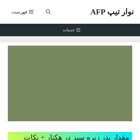
رش
نوار تیپ AFP
ه
فهرست
حتوا
خدمات
مقدار بذر زیره سبز در هکتار + نکات