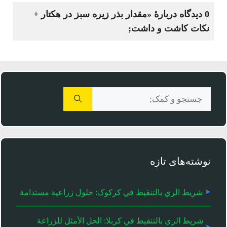
0 دیدگاه دربارهٔ «مقدار بذر زیره سبز در هکتار +
نکات کاشت و داشت;
جستجوی
برای:
نوشته‌های تازه
شريط الري بالتنقيط في کرکوک: حلول زراعية مستدامة
شريط الري بالتنقيط في كربلا: الحل الأمثل للزراعة