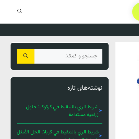
جستجوی
برای:
نوشته‌های تازه
شريط الري بالتنقيط في کرکوک: حلول
زراعية مستدامة
شريط الري بالتنقيط في كربلا: الحل الأمثل