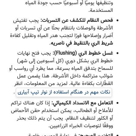
وتنظيفها يوميًا أو أسبوعيًا حسب جودة المياه
المستخدمة.
فحص النظام للكشف عن التسربات:
يجب تفتيش
الأشرطة والوصلات بانتظام بحثًا عن أي تسربات أو
أضرار وإصلاحها فورًا لتجنب هدر المياه وتقليل كفاءة
شريط الري بالتنقيط في ناصریه
.
غسل خطوط الري (Flushing):
يجب فتح نهايات
خطوط الري بشكل دوري (كل أسبوعين إلى شهر)
للسماح بتدفق المياه بسرعة، مما يطرد أي رواسب أو
شوائب متراكمة داخل الأشرطة. هذا يضمن عمل
القطّارات بكفاءة عالية. لمزيد من المعلومات، انظر
نکات مهم در هنگام استفاده از نوار تیپ آبیاری
.
التعامل مع الانسداد الكيميائي:
إذا كان هناك تراكم
للأملاح أو الطحالب، يمكن استخدام حقن الأحماض
أو الكلور لتنظيف النظام. يجب أن يتم ذلك بحذر
ووفقًا لتوصيات الخبراء الزراعيين.
التخزين الصحيح:
في نهاية الموسم، خاصة