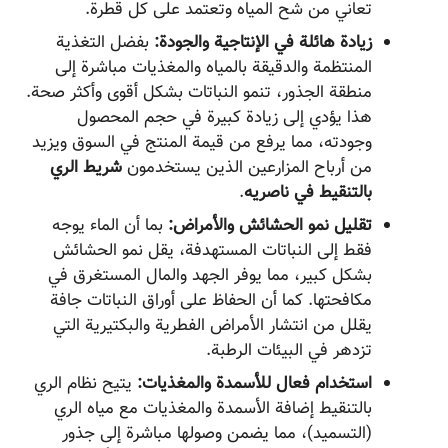
تعاني من شح المياه وتعتمد على كل قطرة.
زيادة هائلة في الإنتاجية والجودة:
بفضل التغذية
المنتظمة والدقيقة بالمياه والمغذيات مباشرة إلى
منطقة الجذور، تنمو النباتات بشكل أقوى وأكثر صحة.
هذا يؤدي إلى زيادة كبيرة في حجم المحصول
وجودته، مما يرفع من قيمة المنتج في السوق ويزيد
من أرباح المزارعين الذين يستخدمون
شريط الري
بالتنقيط في ناصریه
.
تقليل نمو الحشائش والأمراض:
بما أن الماء يوجه
فقط إلى النباتات المستهدفة، يقل نمو الحشائش
بشكل كبير، مما يوفر الجهد والمال المستغرق في
مكافحتها. كما أن الحفاظ على أوراق النباتات جافة
يقلل من انتشار الأمراض الفطرية والبكتيرية التي
تزدهر في البيئات الرطبة.
استخدام فعال للأسمدة والمغذيات:
يتيح نظام الري
بالتنقيط إضافة الأسمدة والمغذيات مع مياه الري
(التسميد)، مما يضمن وصولها مباشرة إلى جذور