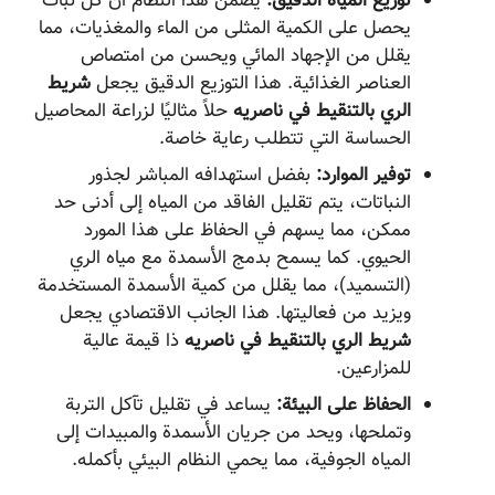
توزيع المياه الدقيق:
يضمن هذا النظام أن كل نبات
يحصل على الكمية المثلى من الماء والمغذيات، مما
يقلل من الإجهاد المائي ويحسن من امتصاص
العناصر الغذائية. هذا التوزيع الدقيق يجعل
شريط
الري بالتنقيط في ناصریه
حلاً مثاليًا لزراعة المحاصيل
الحساسة التي تتطلب رعاية خاصة.
توفير الموارد:
بفضل استهدافه المباشر لجذور
النباتات، يتم تقليل الفاقد من المياه إلى أدنى حد
ممكن، مما يسهم في الحفاظ على هذا المورد
الحيوي. كما يسمح بدمج الأسمدة مع مياه الري
(التسميد)، مما يقلل من كمية الأسمدة المستخدمة
ويزيد من فعاليتها. هذا الجانب الاقتصادي يجعل
شريط الري بالتنقيط في ناصریه
ذا قيمة عالية
للمزارعين.
الحفاظ على البيئة:
يساعد في تقليل تآكل التربة
وتملحها، ويحد من جريان الأسمدة والمبيدات إلى
المياه الجوفية، مما يحمي النظام البيئي بأكمله.