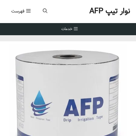
رش
نوار تیپ AFP
ه
فهرست
حتوا
خدمات