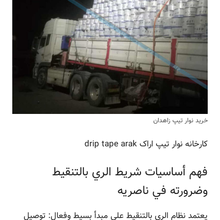
خرید نوار تیپ زاهدان
کارخانه نوار تیپ اراک drip tape arak
فهم أساسيات شريط الري بالتنقيط
وضرورته في ناصریه
يعتمد نظام الري بالتنقيط على مبدأ بسيط وفعال: توصيل