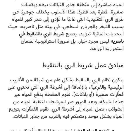
المياه مباشرة إلى منطقة جذور النباتات ببطء وبكميات
صغيرة، قطرة بعد قطرة. هذا الأسلوب يختلف جوهريًا عن
طرق الري التقليدية التي غالبًا ما تؤدي إلى هدر كبير للمياه
بسبب التبخر والجريان السطحي. في بيئة مثل ناصریه، حيث
التحديات المائية تتزايد، يصبح
شريط الري بالتنقيط في
ناصریه
ليس مجرد خيار، بل ضرورة استراتيجية لضمان
استمرارية الزراعة.
مبادئ عمل شريط الري بالتنقيط
يتكون نظام الري بالتنقيط بشكل عام من شبكة من الأنابيب
الرئيسية والفرعية، بالإضافة إلى أشرطة الري التي تحتوي على
قطّارات صغيرة (أو بلاكات). تقوم المضخة بدفع المياه عبر
هذه الشبكة، وبعد المرور عبر المرشحات لتنقية المياه من
الشوائب، تصل المياه إلى أشرطة الري. تقوم القطّارات بتوزيع
المياه بشكل موحد ومتحكم فيه بالقرب من جذور النباتات.