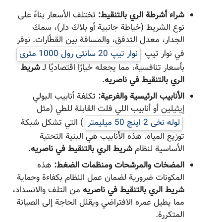
شراء أشرطة الري بالتنقيط:
تختلف الأسعار بناءً على
نوع الشريط (خياطة جانبية أو بلاك دار)، سمك
الجدار، معدل التدفق، والمسافة بين القطّارات. نوفر
في نوار تیپ
نوار تیپ 20 سانتی رول 1000 متری
بأسعار تنافسية، مما يجعله خيارًا اقتصاديًا لـ
شريط
الري بالتنقيط في ناصریه
.
الأنابيب الرئيسية والفرعية:
تكلفة أنابيب البولي
إيثيلين أو أنابيب اللي فلت القابلة للطي (مثل
لوله نخی 2 اینچ 50 میلیمتر
) التي تشكل شبكة
توزيع المياه. هذه الأنابيب هي البنية التحتية
الأساسية لنظام
شريط الري بالتنقيط في ناصریه
.
المضخات والمرشحات ومنظمات الضغط:
هذه
المكونات ضرورية لضمان عمل النظام بكفاءة وحماية
شريط الري بالتنقيط في ناصریه
من التلف والانسداد،
مما يطيل عمره الافتراضي ويقلل الحاجة إلى الصيانة
المتكررة.