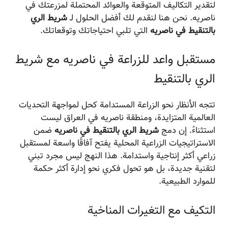
لتقدير التكاليف المتوقعة والعوائد المحتملة لمزرعتك في
ناصریه. نحن هنا لنقدم لك أفضل الحلول لـ
شريط الري
بالتنقيط في ناصریه
التي تلبي احتياجاتك وتوقعاتك.
مستقبل واعد للزراعة في ناصریه مع شريط
الري بالتنقيط
تتجه الأنظار نحو الزراعة المستدامة كحل لمواجهة التحديات
العالمية المتزايدة، ومنطقة ناصریه في العراق ليست
استثناءً. إن دمج
شريط الري بالتنقيط في ناصریه
ضمن
الاستراتيجيات الزراعية المحلية يفتح آفاقًا واسعة لمستقبل
زراعي أكثر إنتاجية واستدامة. هذا النهج ليس مجرد تبني
لتقنية جديدة، بل هو تحول فكري نحو إدارة أكثر حكمة
للموارد الطبيعية.
التكيف مع التغيرات المناخية