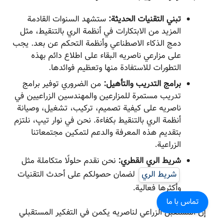
تبني التقنيات الحديثة:
ستشهد السنوات القادمة
المزيد من الابتكارات في أنظمة الري بالتنقيط، مثل
دمج الذكاء الاصطناعي وأنظمة التحكم عن بعد. يجب
على مزارعي ناصریه البقاء على اطلاع دائم بهذه
التطورات للاستفادة منها وتعظيم فوائدها.
برامج التدريب والتأهيل:
من الضروري توفير برامج
تدريب مستمرة للمزارعين والمهندسين الزراعيين في
ناصریه على كيفية تصميم، تركيب، تشغيل، وصيانة
أنظمة الري بالتنقيط بكفاءة. نحن في نوار تیپ، نلتزم
بتقديم هذه المعرفة والدعم لتمكين مجتمعاتنا
الزراعية.
شريط الري القطري:
نحن نقدم حلولًا متكاملة مثل
شريط الري
لضمان حصولكم على أحدث التقنيات
وأكثرها فعالية.
تماس با ما
إن المستقبل الزراعي لناصریه يكمن في التفكير المستقبلي