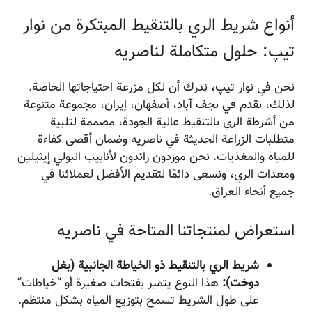
أنواع شريط الري بالتنقيط المبتكرة من نوار
تیپ: حلول متكاملة لناصریه
نحن في نوار تیپ، ندرك أن لكل مزرعة احتياجاتها الخاصة.
لذلك، نقدم في نجف آباد، أصفهان، إيران، مجموعة متنوعة
من أشرطة الري بالتنقيط عالية الجودة، مصممة لتلبية
متطلبات الزراعة الحديثة في ناصریه وضمان أقصى كفاءة
للمياه والمغذيات. نحن موردون رائدون لأنابيب البولي إيثيلين
ومعدات الري، ونسعى دائمًا لتقديم الأفضل لعملائنا في
جميع أنحاء العراق.
استعراض لمنتجاتنا المتاحة في ناصریه
شريط الري بالتنقيط ذو الخياطة الجانبية (بغل
دوخت):
هذا النوع يتميز بفتحات صغيرة أو “خياطات”
على طول الشريط تسمح بتوزيع المياه بشكل منتظم.