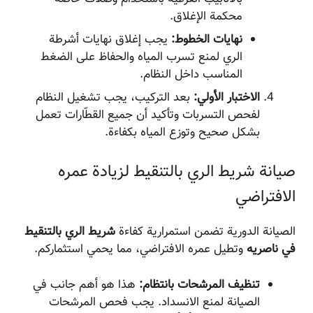
محكمة الإغلاق.
نهايات الخطوط:
يجب إغلاق نهايات أشرطة
الري لمنع تسرب المياه والحفاظ على الضغط
المناسب داخل النظام.
الاختبار الأولي:
بعد التركيب، يجب تشغيل النظام
لفحص التسربات وتأكيد أن جميع القطّارات تعمل
بشكل صحيح وتوزع المياه بكفاءة.
صيانة شريط الري بالتنقيط لزيادة عمره
الافتراضي
الصيانة الدورية تضمن استمرارية كفاءة
شريط الري بالتنقيط
في ناصریه
وتطيل عمره الافتراضي، مما يحمي استثماركم.
تنظيف المرشحات بانتظام:
هذا هو أهم جانب في
الصيانة لمنع الانسداد. يجب فحص المرشحات