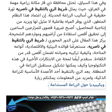
وفي هذا السياق، تحتل محافظة ذي قار مكانة زراعية مهمة
في العراق، حيث يمثل
شريط الري بالتنقيط في ناصریه
ثورة
حقيقية في أساليب الزراعة الحديثة. إن اعتماد هذا النظام
المتطور، الذي يوفر المياه بفاعلية لا مثيل لها ويزيد من
إنتاجية المحاصيل، أصبح ضرورة قصوى للمزارعين الساعين
إلى تحقيق أقصى استفادة من أراضيهم ومواردهم الشحيحة.
يركز هذا المقال على الدور المحوري لـ
شريط الري بالتنقيط
في ناصریه
، مستعرضًا فوائده البيئية والاقتصادية، أنواعه
المتاحة، وكيفية تركيبه وصيانته لضمان أقصى قدر من
الكفاءة. سنقدم أيضًا لمحة عن الابتكارات الأخيرة في هذه
التكنولوجيا وكيف يمكنها تشكيل مستقبل الزراعة في
المنطقة. يعد الري بالتنقيط أحد الأعمدة الأساسية للزراعة
الذكية، ولمزيد من المعلومات يمكنكم زيارة
ويكيبيديا حول الزراعة المستدامة
.