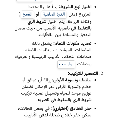
اختيار نوع الشريط:
بناءً على المحصول
المزروع (مثل
الذرة العلفية
أو
القمح
)
وكثافة الزراعة، يتم اختيار
شريط الري
بالتنقيط في ناصریه
الأنسب من حيث معدل
التدفق والمسافة بين القطّارات.
تحديد مكونات النظام:
يشمل ذلك
المضخات، المرشحات، منظمات الضغط،
صمامات التحكم، الأنابيب الرئيسية والفرعية،
ووصلات
نوار تیپ
.
التحضير للتركيب:
تنظيف وتسوية الأرض:
إزالة أي عوائق أو
حطام وتسوية الأرض قدر الإمكان لضمان
توزيع موحد للمياه وتسهيل عملية تركيب
شريط الري بالتنقيط في ناصریه
.
حفر الخنادق (اختياري):
في بعض الحالات،
يمكن حفر خنادق ضحلة لدفن الأنابيب