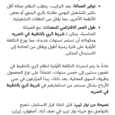
توفير العمالة:
بعد التركيب، يتطلب النظام عمالة أقل
بكثير للتشغيل اليومي مقارنة بالري اليدوي أو بعض
الأنظمة الأخرى، مما يقلل من النفقات التشغيلية.
طول العمر الافتراضي للمعدات:
مع الصيانة
المناسبة، يمكن لـ
شريط الري بالتنقيط في ناصریه
ومكوناته أن تستمر لسنوات عديدة، مما يوزع التكلفة
الأولية على فترة زمنية أطول ويقلل من الحاجة إلى
الاستبدال المتكرر.
عادةً ما يتم استرداد التكلفة الأولية لنظام الري بالتنقيط في
غضون سنتين إلى خمس سنوات، اعتمادًا على نوع المحصول
وظروف السوق المحلية. بعد ذلك، يبدأ المزارعون في جني
الأرباح بشكل مستمر من استثمارهم في
شريط الري بالتنقيط
في ناصریه
.
نصيحة من نوار تیپ:
قبل اتخاذ قرار الاستثمار، ننصح
بالتواصل مع خبراء نوار تیپ في نجف آباد، أصفهان، إيران،