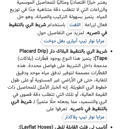
يعتبر خيارًا اقتصاديًا ومثاليًا للمحاصيل الموسمية
والزراعات التي لا تتطلب دقة متناهية جدًا في توزيع
المياه. يتميز بسهولة التركيب والصيانة، وهو حل
فعال لزراعة
اللفت
باستخدام
شريط الري بالتنقيط
في ناصریه
. لمزيد من التفاصيل حول
مزایا نوار تیپ آبیاری بغل دوخت
.
شريط الري بالتنقيط البلاك دار (Placard Drip
Tape):
يتميز هذا النوع بوجود قطّارات (بلاكات)
مدمجة داخل الشريط على فواصل محددة. هذه
القطّارات مصممة لتوفير تدفق مياه موحد ودقيق
للغاية، حتى في الأراضي غير المستوية أو على طول
خطوط الري الطويلة. إنه الخيار الأمثل للمحاصيل ذات
القيمة العالية، أو تلك التي تتطلب دقة قصوى في
الري والتسميد، مما يجعله حلًا متميزًا لـ
شريط الري
بالتنقيط في ناصریه
. تعرفوا على
مزايا نوار تیپ پلاکدار
.
أنابيب لي فلت القابلة للطي (Layflat Hoses):