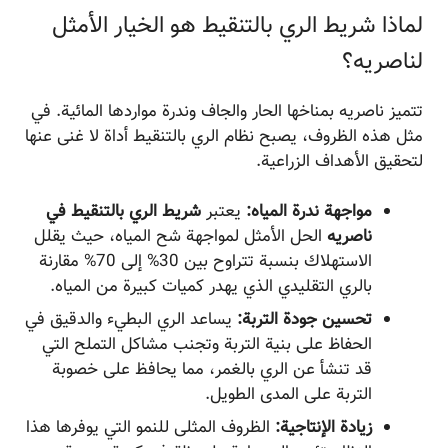
لماذا شريط الري بالتنقيط هو الخيار الأمثل
لناصریه؟
تتميز ناصریه بمناخها الحار والجاف وندرة مواردها المائية. في
مثل هذه الظروف، يصبح نظام الري بالتنقيط أداة لا غنى عنها
لتحقيق الأهداف الزراعية.
مواجهة ندرة المياه:
يعتبر
شريط الري بالتنقيط في
ناصریه
الحل الأمثل لمواجهة شح المياه، حيث يقلل
الاستهلاك بنسبة تتراوح بين 30% إلى 70% مقارنة
بالري التقليدي الذي يهدر كميات كبيرة من المياه.
تحسين جودة التربة:
يساعد الري البطيء والدقيق في
الحفاظ على بنية التربة وتجنب مشاكل التملح التي
قد تنشأ عن الري بالغمر، مما يحافظ على خصوبة
التربة على المدى الطويل.
زيادة الإنتاجية:
الظروف المثلى للنمو التي يوفرها هذا