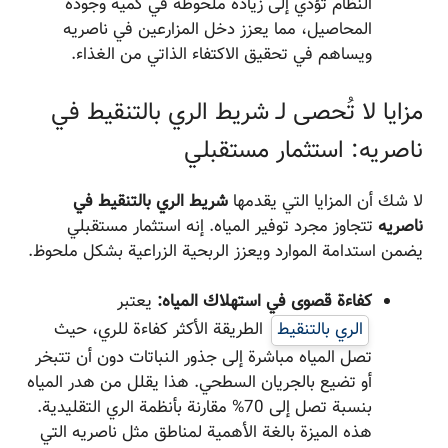
النظام تؤدي إلى زيادة ملحوظة في كمية وجودة
المحاصيل، مما يعزز دخل المزارعين في ناصریه
ويساهم في تحقيق الاكتفاء الذاتي من الغذاء.
مزايا لا تُحصى لـ شريط الري بالتنقيط في
ناصریه: استثمار مستقبلي
لا شك أن المزايا التي يقدمها
شريط الري بالتنقيط في
ناصریه
تتجاوز مجرد توفير المياه. إنه استثمار مستقبلي
يضمن استدامة الموارد ويعزز الربحية الزراعية بشكل ملحوظ.
كفاءة قصوى في استهلاك المياه:
يعتبر
الري بالتنقيط
الطريقة الأكثر كفاءة للري، حيث
تصل المياه مباشرة إلى جذور النباتات دون أن تتبخر
أو تضيع بالجريان السطحي. هذا يقلل من هدر المياه
بنسبة تصل إلى 70% مقارنة بأنظمة الري التقليدية.
هذه الميزة بالغة الأهمية لمناطق مثل ناصریه التي