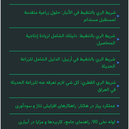
شريط الري بالتنقيط في الأنبار: حلول زراعية متقدمة
لمستقبل مستدام
شريط الري بالتنقيط: دليلك الشامل لزيادة إنتاجية
المحاصيل
شريط الري بالتنقيط في أربيل: الدليل الشامل للزراعة
الحديثة
شريط الري القطري: كل شي لازم تعرفه عنه للزراعة الحديثة
في العراق
عملکرد پیاز در هکتار: راهکارهای افزایش تناژ و سودآوری
لوله نخی 90: راهنمای جامع، کاربردها و مزایا در آبیاری