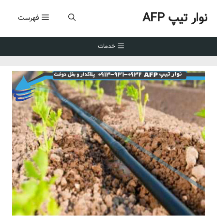
رش
نوار تیپ AFP
ه
فهرست
حتوا
خدمات