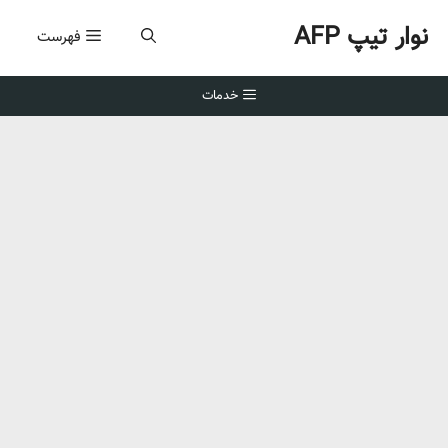
رش
نوار تیپ AFP
ه
فهرست
حتوا
خدمات
مقدار بذر زعفران در هکتار: راهنمای
جامع + جدول تراکم
آبان 14, 1404